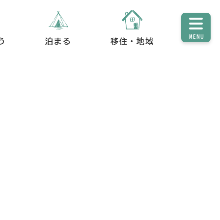
MENU
う
泊まる
移住・地域