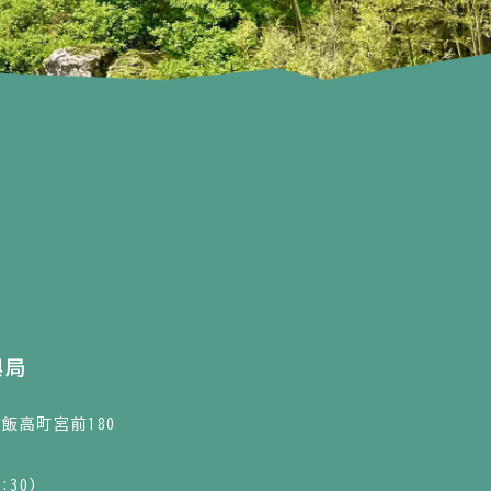
興局
市飯高町宮前180
:30）