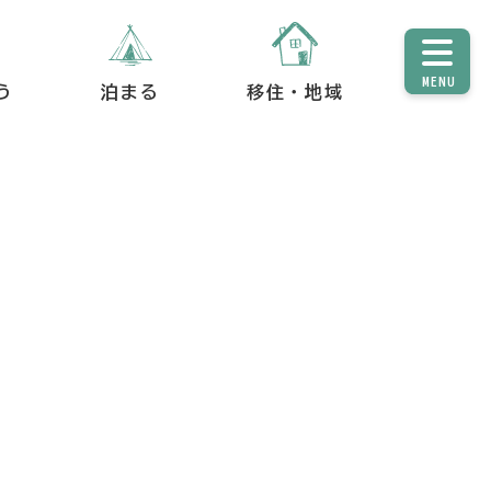
MENU
う
泊まる
移住・地域