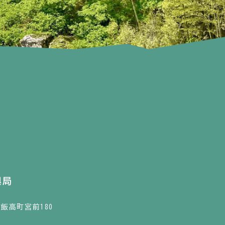
興局
市飯高町宮前180